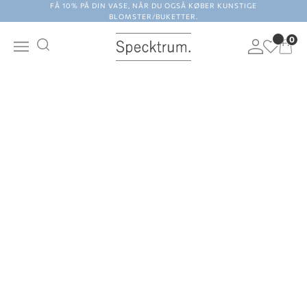
Spring til indhold
FÅ 10% PÅ DIN VASE, NÅR DU OGSÅ KØBER KUNSTIGE
BLOMSTER/BUKETTER.
Specktrum
0
Søg
Menu
Log på
Indkø