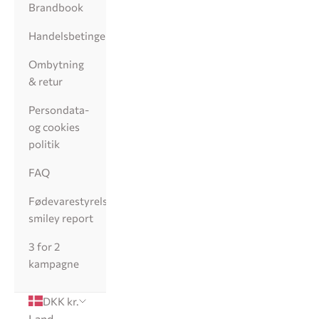
Brandbook
Handelsbetingelser
Ombytning
& retur
Persondata-
og cookies
politik
FAQ
Fødevarestyrelsens
smiley report
3 for 2
kampagne
DKK kr.
Land