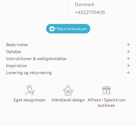
Danmark
+4522170406
Tilføj til ønskeskyen
Beskrivelse
Detaljer
Instruktioner & vedligeholdelse
Inspiration
Levering og returnering
o
Eget designteam
Håndlavet design
Afhent i Specktrum
k
butikken
l
i
n
n