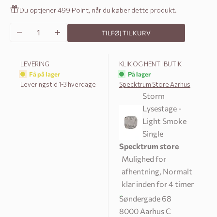
Du optjener 499 Point, når du køber dette produkt.
Sænk antal
Øg antal
TILFØJ TIL KURV
LEVERING
KLIK OG HENT I BUTIK
Få på lager
På lager
Leveringstid 1-3 hverdage
Specktrum Store Aarhus
Storm
Lysestage -
Light Smoke
Single
Specktrum store
Mulighed for
afhentning, Normalt
klar inden for 4 timer
Søndergade 68
8000 Aarhus C