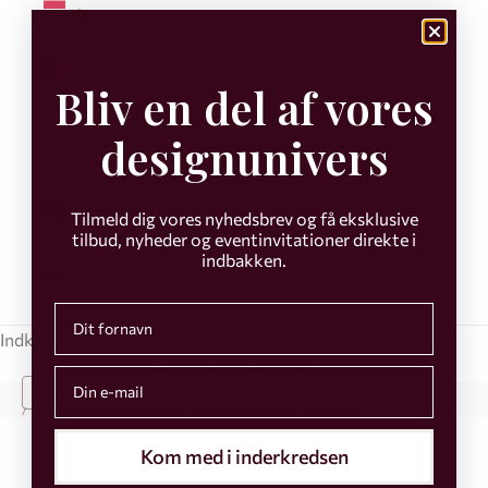
€)
Portugal
(EUR €)
Bliv en del af vores
Spanien
designunivers
(EUR €)
Sverige
Tilmeld dig vores nyhedsbrev og få eksklusive
(EUR €)
tilbud, nyheder og eventinvitationer direkte i
indbakken.
Tyskland
(EUR €)
First name
Indkøbskurv
Din indkøbskurv er tom
Email
STARTSIDE
STORM LYSESTAGE - LIGHT SMOKE SINGLE
Kom med i inderkredsen