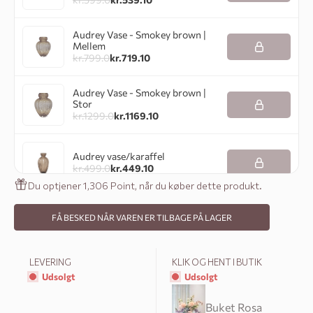
Audrey Vase - Smokey brown |
Mellem
kr.
799.0
kr.
719.10
Audrey Vase - Smokey brown |
Stor
kr.
1299.0
kr.
1169.10
Audrey vase/karaffel
kr.
499.0
kr.
449.10
Du optjener 1,306 Point, når du køber dette produkt.
Audrey Vase - Klar | Lille
FÅ BESKED NÅR VAREN ER TILBAGE PÅ LAGER
kr.
599.0
kr.
539.10
LEVERING
KLIK OG HENT I BUTIK
Audrey Vase - Klar | Mellem
Udsolgt
Udsolgt
kr.
799.0
kr.
719.10
Buket Rosa