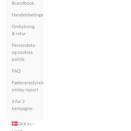
Brandbook
Handelsbetingelser
Ombytning
& retur
Persondata-
og cookies
politik
FAQ
Fødevarestyrelsens
smiley report
3 for 2
kampagne
DKK kr.
Land