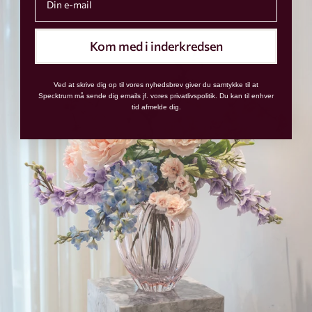
Kom med i inderkredsen
Ved at skrive dig op til vores nyhedsbrev giver du samtykke til at
Specktrum må sende dig emails jf. vores privatlivspolitik. Du kan til enhver
tid afmelde dig.