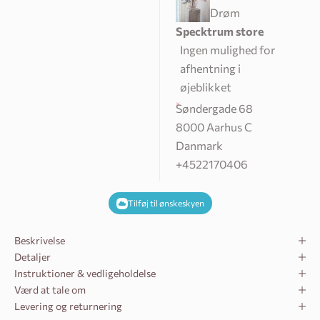
Drøm
Audrey Vase - Klar | Stor
kr.
1299.0
kr.
1169.10
Specktrum store
Ingen mulighed for
afhentning i
Audrey Vase - Lyserød | Lille
øjeblikket
kr.
599.0
kr.
539.10
Søndergade 68
8000 Aarhus C
Audrey Vase - Lyserød | Mellem
Danmark
kr.
799.0
kr.
719.10
+4522170406
Audrey Vase - Lyserød | Stor
Tilføj til ønskeskyen
kr.
1299.0
kr.
1169.10
Beskrivelse
Audrey Vase - Petroleumsblå |
Detaljer
Lille
kr.
599.0
kr.
539.10
Instruktioner & vedligeholdelse
Værd at tale om
Levering og returnering
Audrey Vase - Petroleumsblå |
Mellem