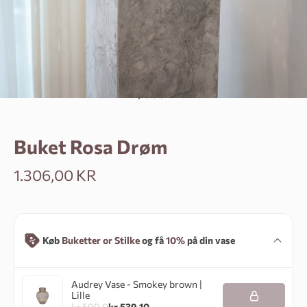
Gå til element 1
Gå til element 2
Gå til element 3
Gå til element 4
Buket Rosa Drøm
Salgspris
1.306,00 KR
Køb
Buketter
or
Stilke
og få
10%
på din vase
Audrey Vase - Smokey brown |
Lille
kr.
599.0
kr.
539.10