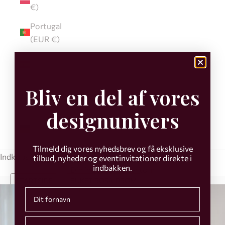
€)
Portugal
(EUR €)
Spanien
(EUR €)
Bliv en del af vores
Sverige
(EUR €)
designunivers
Tyskland
(EUR €)
Tilmeld dig vores nyhedsbrev og få eksklusive
Indkøbskurv
tilbud, nyheder og eventinvitationer direkte i
indbakken.
Din indkøbskurv er tom
STARTSIDE
BUKET ROSA DRØM
First name
Email