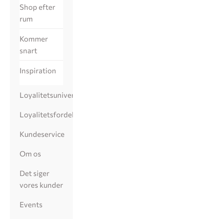
Shop efter
rum
Kommer
snart
Inspiration
Loyalitetsunivers
Loyalitetsfordele
Kundeservice
Om os
Det siger
vores kunder
Events