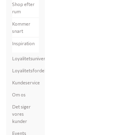
Shop efter
rum
Kommer
snart
Inspiration
Loyalitetsunivers
Loyalitetsfordele
Kundeservice
Om os
Det siger
vores
kunder
Events