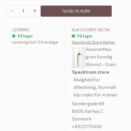
Sænk antal
Øg antal
Audrey Vase - Klar | Lille
TILFØJ TIL KURV
kr.
599.0
kr.
539.10
LEVERING
KLIK OG HENT I BUTIK
Audrey Vase - Klar | Mellem
På lager
På lager
kr.
799.0
kr.
719.10
Leveringstid 1-3 hverdage
Specktrum Store Aarhus
Amaranthus
gren Kunstig
Audrey Vase - Klar | Stor
kr.
1299.0
kr.
1169.10
Blomst - Grøn
Specktrum store
Mulighed for
Audrey Vase - Lyserød | Lille
afhentning, Normalt
kr.
599.0
kr.
539.10
klar inden for 4 timer
Søndergade 68
Audrey Vase - Lyserød | Mellem
8000 Aarhus C
kr.
799.0
kr.
719.10
Danmark
+4522170406
Audrey Vase - Lyserød | Stor