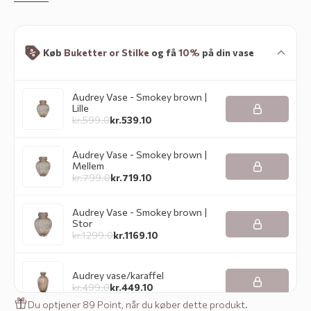
Køb
Buketter
or
Stilke
og få
10%
på din vase
Audrey Vase - Smokey brown |
Lille
kr.
599.0
kr.
539.10
Audrey Vase - Smokey brown |
Mellem
kr.
799.0
kr.
719.10
Audrey Vase - Smokey brown |
Stor
kr.
1299.0
kr.
1169.10
Audrey vase/karaffel
kr.
499.0
kr.
449.10
Du optjener 89 Point, når du køber dette produkt.