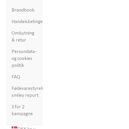
Brandbook
Handelsbetingelser
Ombytning
& retur
Persondata-
og cookies
politik
FAQ
Fødevarestyrelsens
smiley report
3 for 2
kampagne
DKK kr.