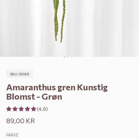
Gå til element 1
Gå til element 2
Gå til element 3
SKU: 8089
Amaranthus gren Kunstig
Blomst - Grøn
(4.9)
Salgspris
89,00 KR
FARVE