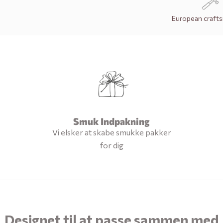
European craft
Smuk Indpakning
Vi elsker at skabe smukke pakker
for dig
Designet til at passe sammen med