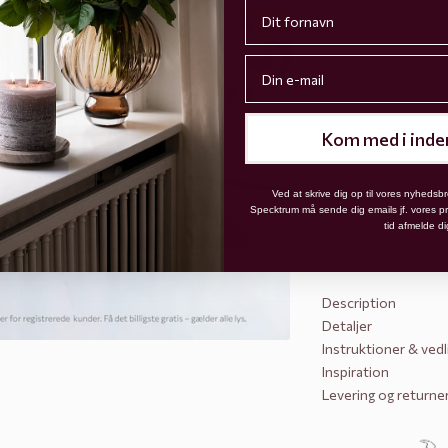
First name
Email
Kom med i inde
Ved at skrive dig op til vores nyhedsbr
Specktrum må sende dig emails jf. vores priv
tid afmelde di
Description
Detaljer
Instruktioner & ved
Inspiration
Levering og returne