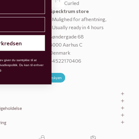
Curled
Specktrum store
Mulighed for afhentning,
Usually ready in 4 hours
Søndergade 68
rkredsen
8000 Aarhus C
Denmark
+4522170406
ev giver du samtykke til at
atlivspolitik. Du kan til enhver
g.
Tilføj til ønskeskyen
ligeholdelse
ring