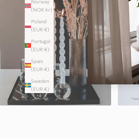
Norway
(NOK kr)
Poland
(EUR €)
Portugal
(EUR €)
Spain
(EUR €)
Sweden
(EUR €)