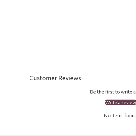
nd
a
k
e
S
p
e
c
Customer Reviews
k
Be the first to write 
r
Write a revie
u
No items foun
m