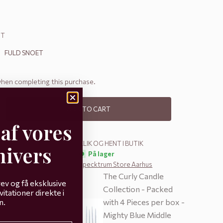
NT
FULD SNOET
when completing this purchase.
y
ase quantity
ADD TO CART
 af vores
KLIK OG HENT I BUTIK
nivers
På lager
 hverdage
Specktrum Store Aarhus
The Curly Candle
ev og få eksklusive
Collection - Packed
itationer direkte i
with 4 Pieces per box -
n.
Mighty Blue Middle