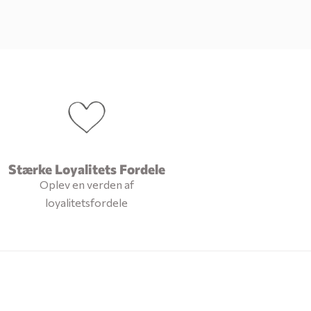
Stærke Loyalitets Fordele
Oplev en verden af
loyalitetsfordele
o
k
l
in