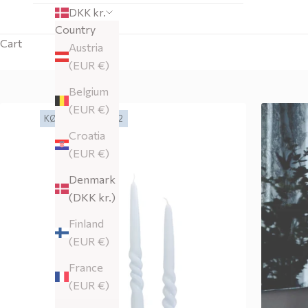
DKK kr.
Country
Cart
Austria
(EUR €)
Belgium
(EUR €)
KØB 3, BETAL FOR 2
Croatia
(EUR €)
Denmark
(DKK kr.)
Finland
(EUR €)
France
(EUR €)