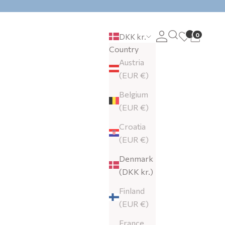
Search
0
Login
Cart
DKK kr.
Country
Austria
(EUR €)
Belgium
(EUR €)
Croatia
(EUR €)
Denmark
(DKK kr.)
Finland
(EUR €)
France