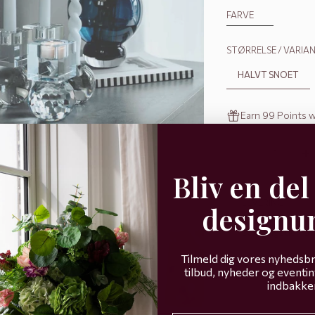
FARVE
STØRRELSE / VARIA
HALVT SNOET
Earn 99 Points 
Decrease quantit
Incre
Bliv en del
LEVERING
designu
På lager
Leveringstid 1-3
Tilmeld dig vores nyhedsbr
tilbud, nyheder og eventinv
indbakke