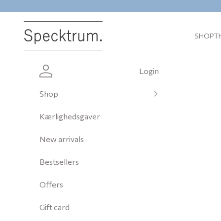
Skip to content
Specktrum
SHOP
T
Login
Shop
Kærlighedsgaver
New arrivals
Bestsellers
Offers
Gift card