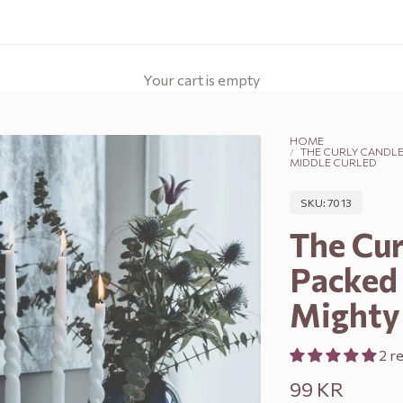
Your cart is empty
HOME
THE CURLY CANDLE 
MIDDLE CURLED
SKU: 7013
The Cur
Packed 
Mighty 
2 r
Sale price
99 KR