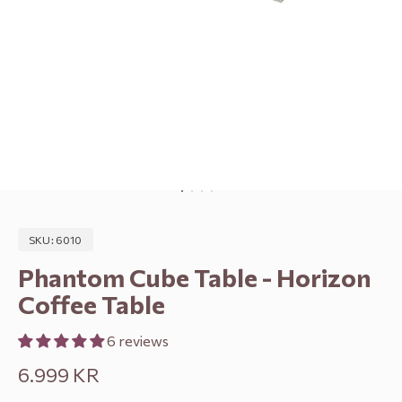
Go to item 1
Go to item 2
Go to item 3
Go to item 4
SKU: 6010
Phantom Cube Table - Horizon
Coffee Table
6 reviews
Sale price
6.999 KR