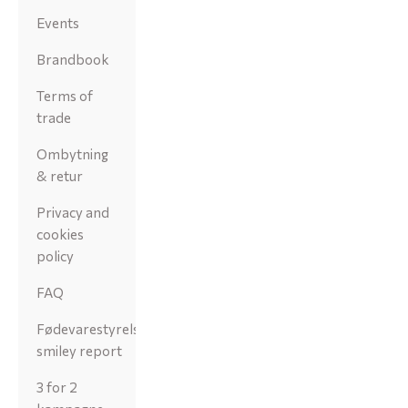
Events
Brandbook
Terms of
trade
Ombytning
& retur
Privacy and
cookies
policy
FAQ
Fødevarestyrelsens
smiley report
3 for 2