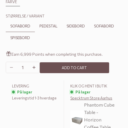
FARVE
STØRRELSE / VARIANT
SOFABORD
PEDESTAL
SIDEBORD
SOFABORD
SPISEBORD
Earn 6,999 Points when completing this purchase.
Decrease quantity
Increase quantity
ADD TO CART
LEVERING
KLIK OG HENT I BUTIK
På lager
På lager
Leveringstid 1-3 hverdage
Specktrum Store Aarhus
Phantom Cube
Table -
Horizon
Coffee Table