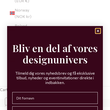
(EUR €)
Norway
(NOK kr)
Poland
(EUR €)
Portugal
Bliv en del af vores
(EUR €)
designunivers
Spain
(EUR €)
Sweden
Tilmeld dig vores nyhedsbrev og få eksklusive
tilbud, nyheder og eventinvitationer direkte i
(EUR €)
indbakken.
Cart
First name
Your cart is empty
HOME
PHANTOM CUBE TABLE - HORIZON COFFEE TABLE
Email