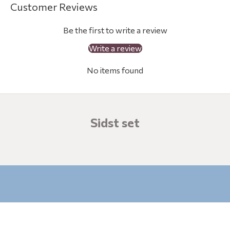
Customer Reviews
u
Be the first to write a review
m
Write a review
d
No items found
e
i
g
Sidst set
n
u
i
v
e