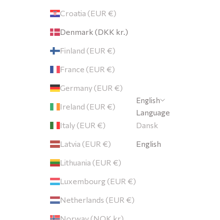
e
Croatia (EUR €)
Denmark (DKK kr.)
Finland (EUR €)
France (EUR €)
Germany (EUR €)
English
Ireland (EUR €)
Language
ORDELENE
Italy (EUR €)
Dansk
Latvia (EUR €)
English
Lithuania (EUR €)
Luxembourg (EUR €)
Netherlands (EUR €)
Norway (NOK kr)