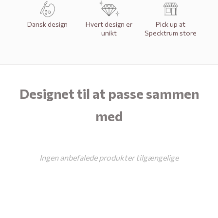
o
Dansk design
Hvert design er
Pick up at
k
unikt
Specktrum store
l
in
nd
a
Designet til at passe sammen
k
e
med
S
p
e
Ingen anbefalede produkter tilgængelige
c
k
r