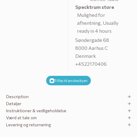
Specktrum store
Mulighed for
afhentning, Usually
ready in 4 hours
Søndergade 68
8000 Aarhus C
Denmark
+4522170406
Tilføj til ønskeskyen
Description
Detaljer
Instruktioner & vedligeholdelse
Værd at tale om
Levering og returnering