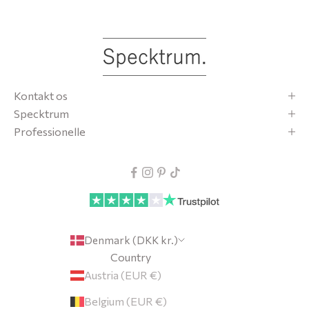
s
O
l
v
t
Kontakt os
r
Specktrum
d
Professionelle
t
p
c
t
u
m
Denmark (DKK kr.)
f
Country
o
Austria (EUR €)
d
Belgium (EUR €)
l