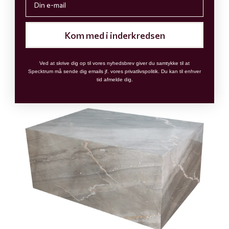
Kom med i inderkredsen
Ved at skrive dig op til vores nyhedsbrev giver du samtykke til at
Specktrum må sende dig emails jf. vores privatlivspolitik. Du kan til enhver
tid afmelde dig.