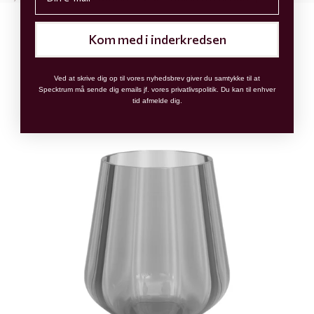
Kom med i inderkredsen
Ved at skrive dig op til vores nyhedsbrev giver du samtykke til at
Specktrum må sende dig emails jf. vores privatlivspolitik. Du kan til enhver
tid afmelde dig.