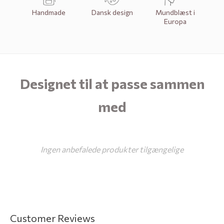
o
Handmade
Dansk design
Mundblæst i
k
Europa
l
in
nd
a
Designet til at passe sammen
k
e
med
S
p
e
Ingen anbefalede produkter tilgængelige
c
k
r
Customer Reviews