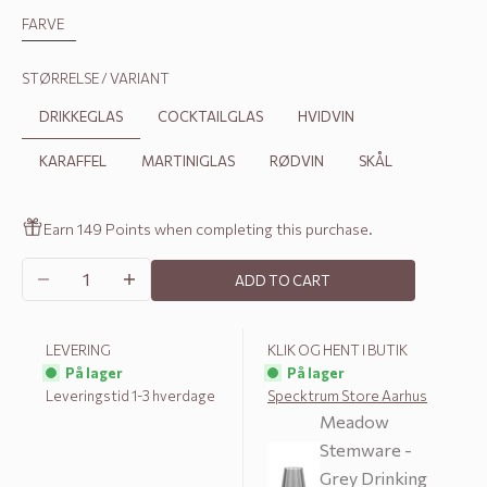
FARVE
STØRRELSE / VARIANT
DRIKKEGLAS
COCKTAILGLAS
HVIDVIN
KARAFFEL
MARTINIGLAS
RØDVIN
SKÅL
Earn 149 Points when completing this purchase.
Decrease quantity
Increase quantity
ADD TO CART
LEVERING
KLIK OG HENT I BUTIK
På lager
På lager
Leveringstid 1-3 hverdage
Specktrum Store Aarhus
Meadow
Stemware -
Grey Drinking