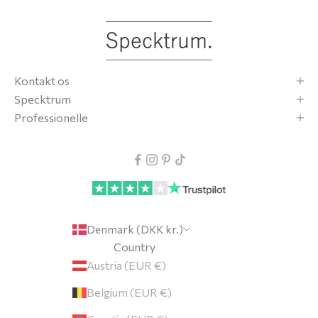
O
l
v
t
Kontakt os
r
Specktrum
d
Professionelle
t
p
c
t
u
m
Denmark (DKK kr.)
f
Country
o
Austria (EUR €)
d
Belgium (EUR €)
l
e