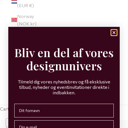
(EUR €)
Norway
(NOK kr)
Poland
(EUR €)
Bliv en del af vores
Portugal
(EUR €)
designunivers
Spain
(EUR €)
Tilmeld dig vores nyhedsbrev og få eksklusive
tilbud, nyheder og eventinvitationer direkte i
Sweden
indbakken.
(EUR €)
First name
Cart
Your cart is empty
Email
HOME
MEADOW STEMWARE - GREY DRINKING GLASS