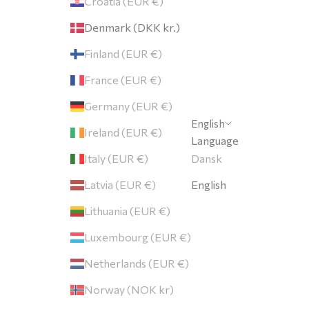
Croatia (EUR €)
Denmark (DKK kr.)
Finland (EUR €)
France (EUR €)
Germany (EUR €)
English
Ireland (EUR €)
Language
ORDELENE
Italy (EUR €)
Dansk
Latvia (EUR €)
English
Lithuania (EUR €)
Luxembourg (EUR €)
Netherlands (EUR €)
Norway (NOK kr)