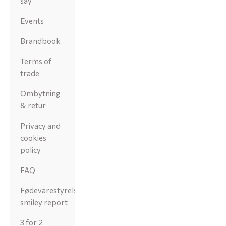
say
Events
Brandbook
Terms of
trade
Ombytning
& retur
Privacy and
cookies
policy
FAQ
Fødevarestyrelsens
smiley report
3 for 2