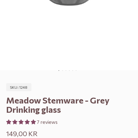
Go to item 1
Go to item 2
Go to item 3
Go to item 4
Go to item 5
Go to item 6
SKU: 1248
Meadow Stemware - Grey
Drinking glass
7 reviews
Sale price
149,00 KR