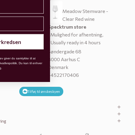
Meadow Stemware -
Clear Red wine
Specktrum store
Mulighed for afhentning,
rkredsen
Usually ready in 4 hours
Søndergade 68
8000 Aarhus C
ev giver du samtykke til at
atlivspolitik. Du kan til enhver
Denmark
g.
+4522170406
Tilføj til ønskeskyen
ring