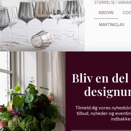
STØRRELSE / VARIA
RØDVIN
COC
MARTINIGLAS
Køb 6 Meadow
Bliv en del
Earn 249 Points
designu
Decrease quantit
Incre
Tilmeld dig vores nyhedsbr
tilbud, nyheder og eventinv
LEVERING
indbakke
På lager
Leveringstid 1-3