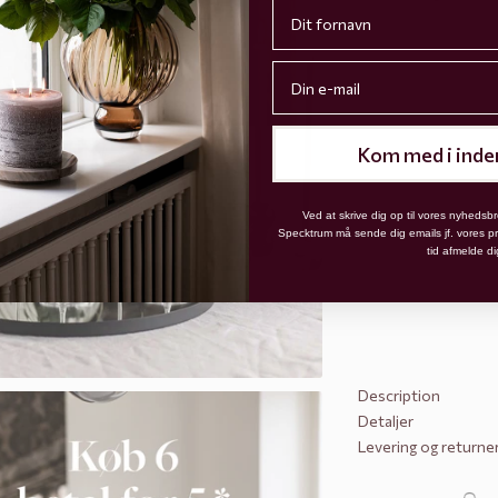
First name
Email
Kom med i inde
Ved at skrive dig op til vores nyhedsbr
Specktrum må sende dig emails jf. vores priv
tid afmelde di
Description
Detaljer
Levering og returne