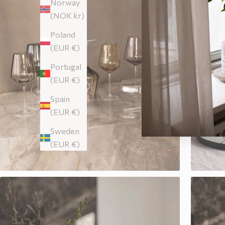
Norway
(NOK kr)
Poland
(EUR €)
Portugal
(EUR €)
Spain
(EUR €)
Sweden
(EUR €)