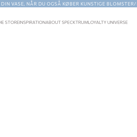
 DIN VASE, NÅR DU OGSÅ KØBER KUNSTIGE BLOMSTER
HE STORE
INSPIRATION
ABOUT SPECKTRUM
LOYALTY UNIVERSE