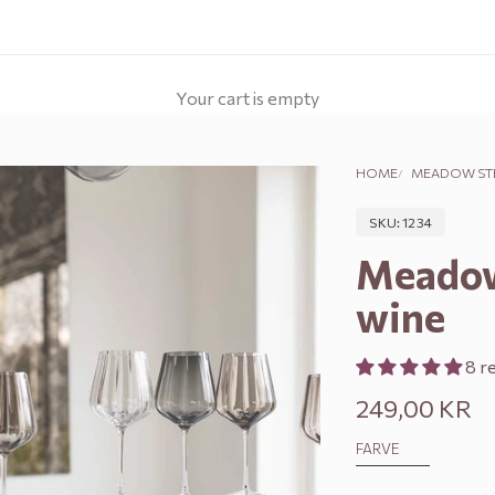
Your cart is empty
HOME
MEADOW STE
SKU: 1234
Meadow
wine
8 r
Sale price
249,00 KR
FARVE