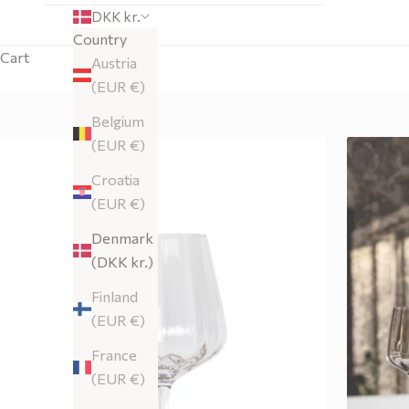
DKK kr.
Country
Cart
Austria
(EUR €)
Belgium
(EUR €)
Croatia
(EUR €)
Denmark
(DKK kr.)
Finland
(EUR €)
France
(EUR €)