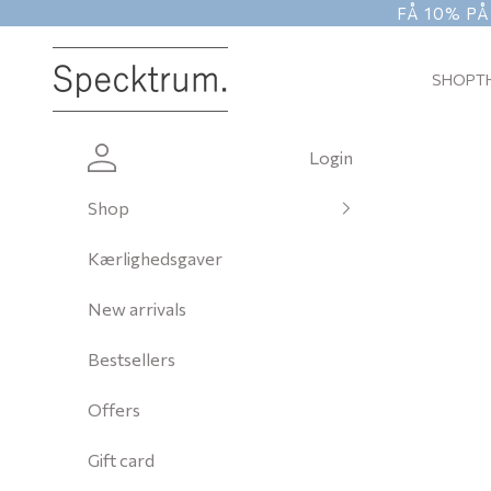
Skip to content
FÅ 10% PÅ
Specktrum
SHOP
T
Login
Shop
Kærlighedsgaver
New arrivals
Bestsellers
Offers
Gift card