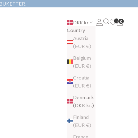
/BUKETTER.
Search
0
Login
Cart
DKK kr.
Country
Austria
(EUR €)
Belgium
(EUR €)
Croatia
(EUR €)
Denmark
(DKK kr.)
Finland
(EUR €)
France