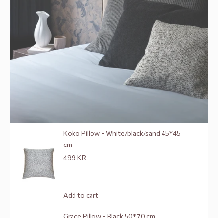
Koko Pillow - White/black/sand 45*45
cm
Sale price
499 KR
Add to cart
Grace Pillow - Black 50*70 cm