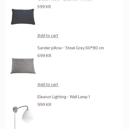
Go to item 1
Sale price
599 KR
Go to item 2
Add to cart
Sander pillow - Steel Grey 60*80 cm
Go to item 3
Sale price
699 KR
Add to cart
Go to item 
Eleanor Lighting - Wall Lamp 1
Sale price
999 KR
o