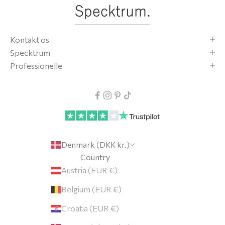
l
v
t
Kontakt os
r
Specktrum
d
Professionelle
t
p
c
t
u
m
Denmark (DKK kr.)
f
Country
o
Austria (EUR €)
d
Belgium (EUR €)
l
e
Croatia (EUR €)