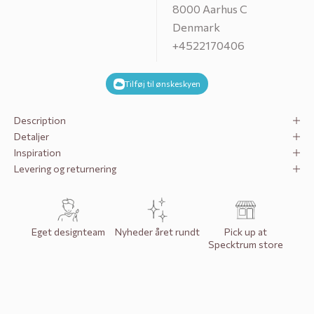
8000 Aarhus C
Denmark
+4522170406
Tilføj til ønskeskyen
Description
Detaljer
Inspiration
Levering og returnering
Eget designteam
Nyheder året rundt
Pick up at
Specktrum store