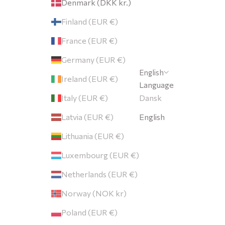
Denmark (DKK kr.)
Finland (EUR €)
France (EUR €)
Germany (EUR €)
English
Ireland (EUR €)
Language
ORDELENE
Italy (EUR €)
Dansk
Latvia (EUR €)
English
Lithuania (EUR €)
Luxembourg (EUR €)
Netherlands (EUR €)
Norway (NOK kr)
Poland (EUR €)