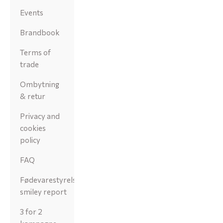
Events
Brandbook
Terms of
trade
Ombytning
& retur
Privacy and
cookies
policy
FAQ
Fødevarestyrelsens
smiley report
3 for 2