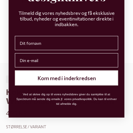
Tilmeld dig vores nyhedsbrev og få eksklusive
tilbud, nyheder og eventinvitationer direkte i
indbakken.
First name
Email
Go to item 1
Go to item 2
Go to item 3
Go to item 4
Kom med i inderkredsen
SKU: 5123
Koko Pillow -
Ved at skrive dig op til vores nyhedsbrev giver du samtykke til at
White/black/sand 45*45 cm
Specktrum må sende dig emails jf. vores privatlivspolitik. Du kan til enhver
tid afmelde dig.
Sale price
499 KR
STØRRELSE / VARIANT