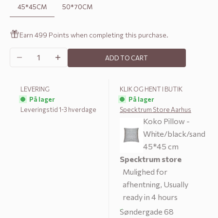
45*45CM
50*70CM
Earn 499 Points when completing this purchase.
Decrease quantity
Increase quantity
ADD TO CART
LEVERING
KLIK OG HENT I BUTIK
På lager
På lager
Leveringstid 1-3 hverdage
Specktrum Store Aarhus
Koko Pillow -
White/black/sand
45*45 cm
Specktrum store
Mulighed for
afhentning, Usually
ready in 4 hours
Søndergade 68