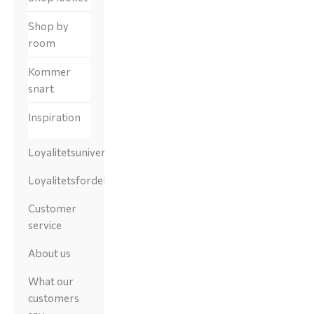
Shop by
room
Kommer
snart
Inspiration
Loyalitetsunivers
Loyalitetsfordele
Customer
service
About us
What our
customers