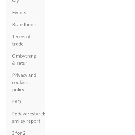
say
Events
Brandbook
Terms of
trade
Ombytning
& retur
Privacy and
cookies
policy
FAQ
Fødevarestyrelsens
smiley report
3 for 2