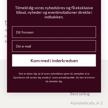
Sideborde i marmor
Tilmeld dig vores nyhedsbrev og få eksklusive
tilbud, nyheder og eventinvitationer direkte i
indbakken.
Home
All Products
Sideborde i marmor
Specktrums sidebord i marmor er skabt til at fremhæve
First name
naturens egne farvespil og strukturer. Hvert bord er
unikt, dannet af stenens naturlige variationer, og udvalgt
for sin særlige karakter.
Email
Kom med i inderkredsen
Sort by
Sort by
Ved at skrive dig op til vores nyhedsbrev giver du samtykke til at
Featured
Specktrum må sende dig emails jf. vores privatlivspolitik. Du kan til enhver
tid afmelde dig.
Most relevant
Best selling
Alphabetically, A-Z