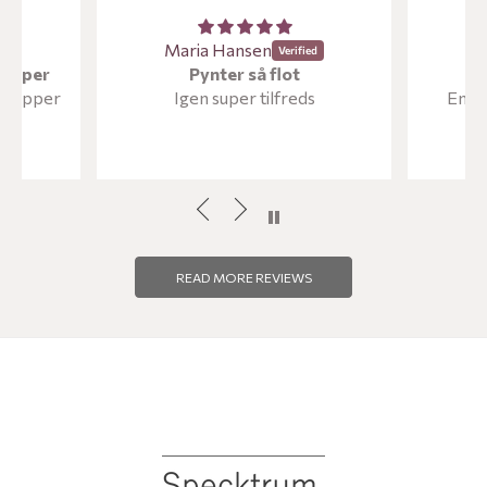
Maria Hansen
M
kopper
Pynter så flot
e kopper
Igen super tilfreds
Endnu
READ MORE REVIEWS