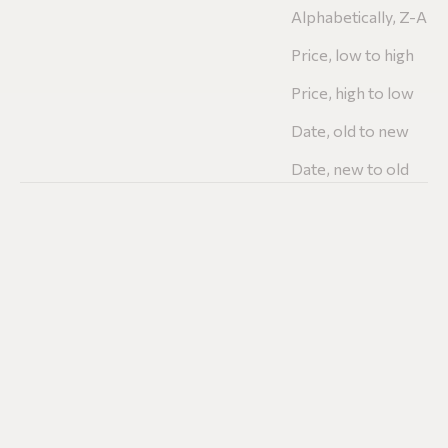
Alphabetically, Z-A
Price, low to high
Price, high to low
Date, old to new
Date, new to old
ÆGTE ONYX