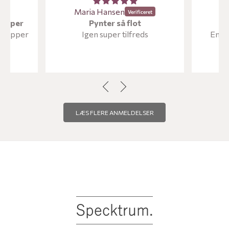
Maria Hansen
Ma
kopper
Pynter så flot
e kopper
Igen super tilfreds
Endnu
LÆS FLERE ANMELDELSER