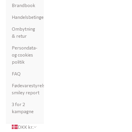
Brandbook
Handelsbetingelser
Ombytning
& retur
Persondata-
og cookies
politik
FAQ
Fødevarestyrelsens
smiley report
3 for 2
kampagne
DKK kr.