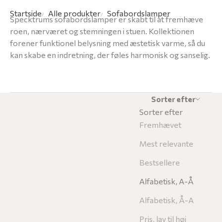
Startside
Alle produkter
Sofabordslamper
Specktrums sofabordslamper er skabt til at fremhæve
roen, nærværet og stemningen i stuen. Kollektionen
forener funktionel belysning med æstetisk varme, så du
kan skabe en indretning, der føles harmonisk og sanselig.
Sorter efter
Sorter efter
Fremhævet
Mest relevante
Bestsellere
Alfabetisk, A-Å
Alfabetisk, Å-A
Pris, lav til høj