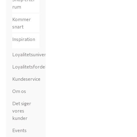
rum
Kommer
snart
Inspiration
Loyalitetsunivers
Loyalitetsfordele
Kundeservice
Om os
Det siger
vores
kunder
Events