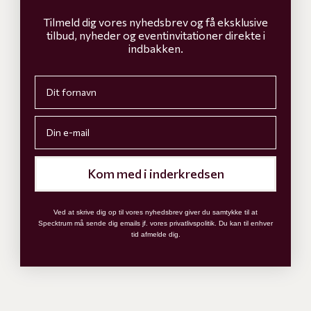
Tilmeld dig vores nyhedsbrev og få eksklusive
tilbud, nyheder og eventinvitationer direkte i
indbakken.
First name
Email
Isabella Bordlampe - Thunderstorm
Isabella Bordlampe - Glory
Isabella Bordlampe - Lightning
Isabella Bordlampe - Tornado
Isabella Bordlampe - Torna
Isabella Bordlampe - 
Isabella Bordlam
Isabella B
Isabella Bordlampe
Isabella Bordlampe
Thunderstorm
Tornado
Kom med i inderkredsen
Salgspris
Salgspris
999 KR
999 KR
TILFØJ TIL KURV
TILFØJ TIL KURV
Ved at skrive dig op til vores nyhedsbrev giver du samtykke til at
Specktrum må sende dig emails jf. vores privatlivspolitik. Du kan til enhver
tid afmelde dig.