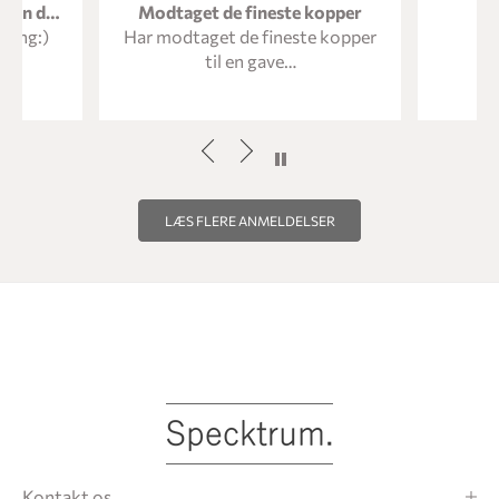
Det flotteste spejl på væggen der!
Modtaget de fineste kopper
gang:)
Har modtaget de fineste kopper
til en gave…
LÆS FLERE ANMELDELSER
Kontakt os