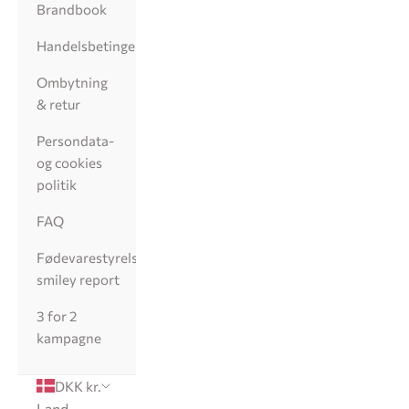
Brandbook
Handelsbetingelser
Ombytning
& retur
Persondata-
og cookies
politik
FAQ
Fødevarestyrelsens
smiley report
3 for 2
kampagne
DKK kr.
Land