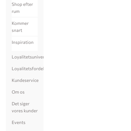
Shop efter
rum
Kommer
snart
Inspiration
Loyalitetsunivers
Loyalitetsfordele
Kundeservice
Om os
Det siger
vores kunder
Events