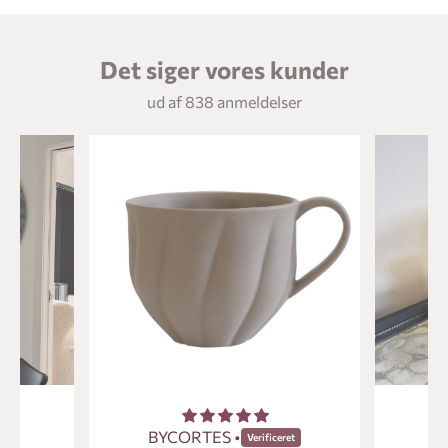
Det siger vores kunder
ud af 838 anmeldelser
BYCORTES •
Ma