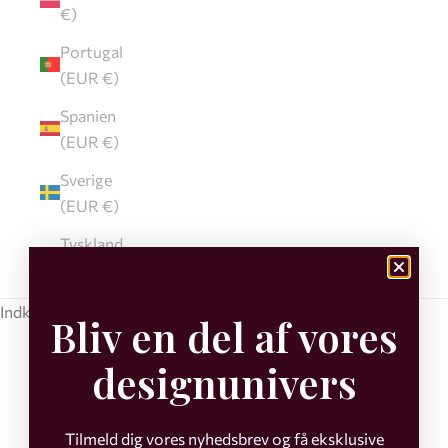
€)
Portugal
(EUR €)
Spanien
(EUR €)
Sverige
(EUR €)
Tyskland
(EUR €)
Indkøbskurv
Bliv en del af vores
Din indkøbskurv er tom
designunivers
Hvide puder
Tilmeld dig vores nyhedsbrev og få eksklusive